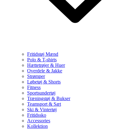
Fritidstøj Mænd
Polo & T-shirts
Hættetrøjer & Huer
Overdele & Jakke
Strømper
Løbetøj & Shorts
Fitness
Sportsundertøj
Træningstøj & Bukser
Teamsport & Sæt
Ski & Vintertøj
Fritidssko
Accessories
Kollektion