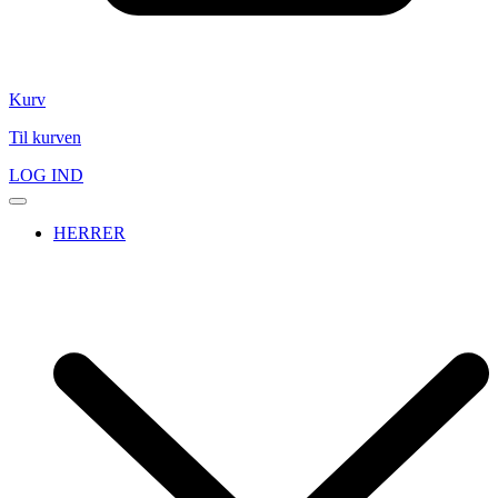
Kurv
Til kurven
LOG IND
HERRER