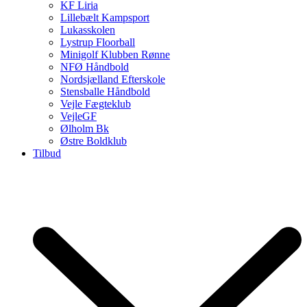
KF Liria
Lillebælt Kampsport
Lukasskolen
Lystrup Floorball
Minigolf Klubben Rønne
NFØ Håndbold
Nordsjælland Efterskole
Stensballe Håndbold
Vejle Fægteklub
VejleGF
Ølholm Bk
Østre Boldklub
Tilbud