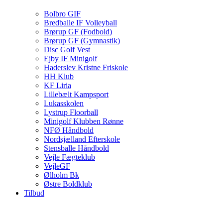
Bolbro GIF
Bredballe IF Volleyball
Brørup GF (Fodbold)
Brørup GF (Gymnastik)
Disc Golf Vest
Ejby IF Minigolf
Haderslev Kristne Friskole
HH Klub
KF Liria
Lillebælt Kampsport
Lukasskolen
Lystrup Floorball
Minigolf Klubben Rønne
NFØ Håndbold
Nordsjælland Efterskole
Stensballe Håndbold
Vejle Fægteklub
VejleGF
Ølholm Bk
Østre Boldklub
Tilbud