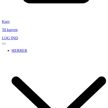
Kurv
Til kurven
LOG IND
HERRER