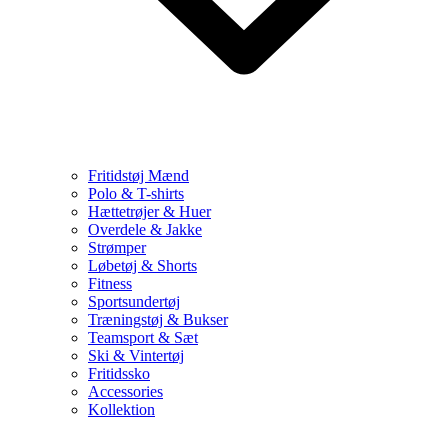
Fritidstøj Mænd
Polo & T-shirts
Hættetrøjer & Huer
Overdele & Jakke
Strømper
Løbetøj & Shorts
Fitness
Sportsundertøj
Træningstøj & Bukser
Teamsport & Sæt
Ski & Vintertøj
Fritidssko
Accessories
Kollektion