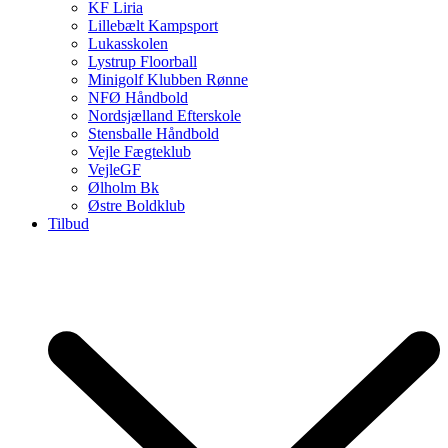
KF Liria
Lillebælt Kampsport
Lukasskolen
Lystrup Floorball
Minigolf Klubben Rønne
NFØ Håndbold
Nordsjælland Efterskole
Stensballe Håndbold
Vejle Fægteklub
VejleGF
Ølholm Bk
Østre Boldklub
Tilbud