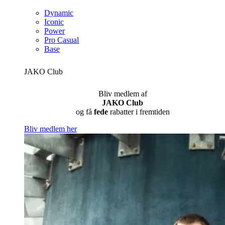
Dynamic
Iconic
Power
Pro Casual
Base
JAKO Club
Bliv medlem af
JAKO Club
og få
fede
rabatter i fremtiden
Bliv medlem her