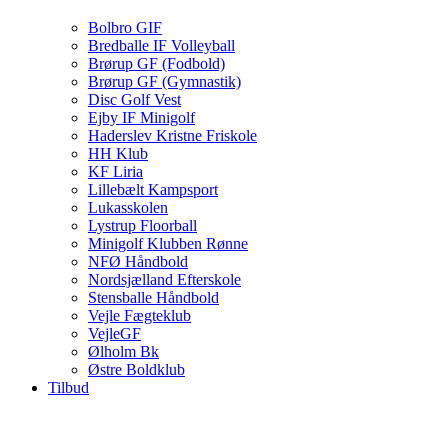
Bolbro GIF
Bredballe IF Volleyball
Brørup GF (Fodbold)
Brørup GF (Gymnastik)
Disc Golf Vest
Ejby IF Minigolf
Haderslev Kristne Friskole
HH Klub
KF Liria
Lillebælt Kampsport
Lukasskolen
Lystrup Floorball
Minigolf Klubben Rønne
NFØ Håndbold
Nordsjælland Efterskole
Stensballe Håndbold
Vejle Fægteklub
VejleGF
Ølholm Bk
Østre Boldklub
Tilbud