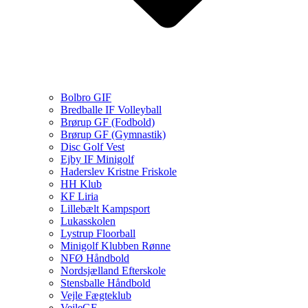
Bolbro GIF
Bredballe IF Volleyball
Brørup GF (Fodbold)
Brørup GF (Gymnastik)
Disc Golf Vest
Ejby IF Minigolf
Haderslev Kristne Friskole
HH Klub
KF Liria
Lillebælt Kampsport
Lukasskolen
Lystrup Floorball
Minigolf Klubben Rønne
NFØ Håndbold
Nordsjælland Efterskole
Stensballe Håndbold
Vejle Fægteklub
VejleGF