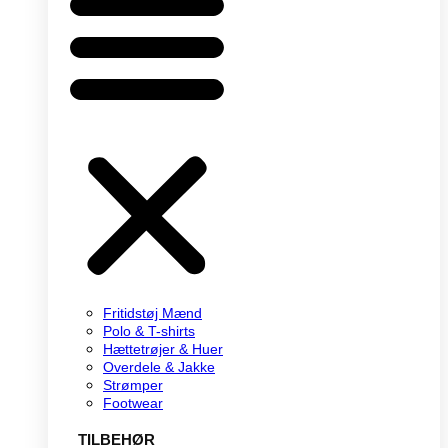
Fritidstøj Mænd
Polo & T-shirts
Hættetrøjer & Huer
Overdele & Jakke
Strømper
Footwear
TILBEHØR