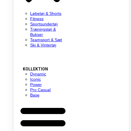
Løbetøj & Shorts
Fitness
Sportsundertøj
Træningstøj &
Bukser
Teamsport & Sæt
Ski & Vintertøj
KOLLEKTION
Dynamic
Iconic
Power
Pro Casual
Base