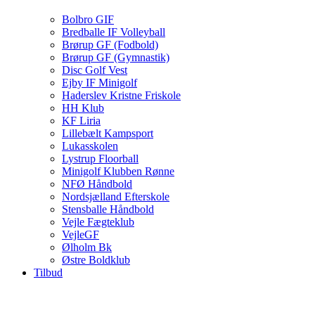
Bolbro GIF
Bredballe IF Volleyball
Brørup GF (Fodbold)
Brørup GF (Gymnastik)
Disc Golf Vest
Ejby IF Minigolf
Haderslev Kristne Friskole
HH Klub
KF Liria
Lillebælt Kampsport
Lukasskolen
Lystrup Floorball
Minigolf Klubben Rønne
NFØ Håndbold
Nordsjælland Efterskole
Stensballe Håndbold
Vejle Fægteklub
VejleGF
Ølholm Bk
Østre Boldklub
Tilbud