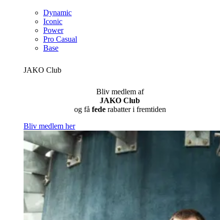
Dynamic
Iconic
Power
Pro Casual
Base
JAKO Club
Bliv medlem af
JAKO Club
og få
fede
rabatter i fremtiden
Bliv medlem her