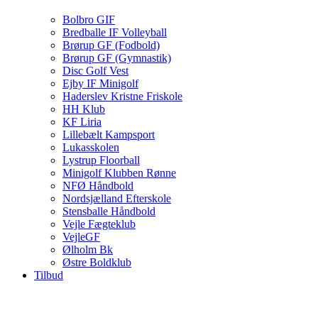
Bolbro GIF
Bredballe IF Volleyball
Brørup GF (Fodbold)
Brørup GF (Gymnastik)
Disc Golf Vest
Ejby IF Minigolf
Haderslev Kristne Friskole
HH Klub
KF Liria
Lillebælt Kampsport
Lukasskolen
Lystrup Floorball
Minigolf Klubben Rønne
NFØ Håndbold
Nordsjælland Efterskole
Stensballe Håndbold
Vejle Fægteklub
VejleGF
Ølholm Bk
Østre Boldklub
Tilbud