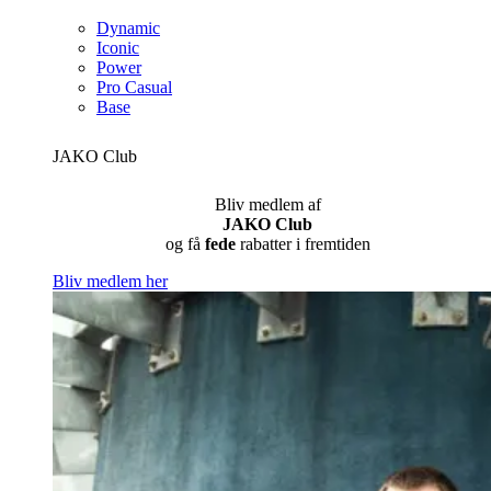
Dynamic
Iconic
Power
Pro Casual
Base
JAKO Club
Bliv medlem af
JAKO Club
og få
fede
rabatter i fremtiden
Bliv medlem her