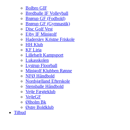
Bolbro GIF
Bredballe IF Volleyball
Brørup GF (Fodbold)
Brørup GF (Gymnastik)
Disc Golf Vest
Ejby IF Minigolf
Haderslev Kristne Friskole
HH Klub
KF Liria
Lillebælt Kampsport
Lukasskolen
Lystrup Floorball
Minigolf Klubben Rønne
NFØ Håndbold
Nordsjælland Efterskole
Stensballe Håndbold
Vejle Fægteklub
VejleGF
Ølholm Bk
Østre Boldklub
Tilbud