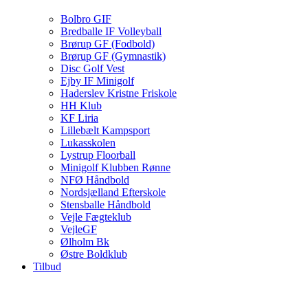
Bolbro GIF
Bredballe IF Volleyball
Brørup GF (Fodbold)
Brørup GF (Gymnastik)
Disc Golf Vest
Ejby IF Minigolf
Haderslev Kristne Friskole
HH Klub
KF Liria
Lillebælt Kampsport
Lukasskolen
Lystrup Floorball
Minigolf Klubben Rønne
NFØ Håndbold
Nordsjælland Efterskole
Stensballe Håndbold
Vejle Fægteklub
VejleGF
Ølholm Bk
Østre Boldklub
Tilbud