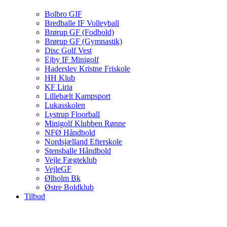
Bolbro GIF
Bredballe IF Volleyball
Brørup GF (Fodbold)
Brørup GF (Gymnastik)
Disc Golf Vest
Ejby IF Minigolf
Haderslev Kristne Friskole
HH Klub
KF Liria
Lillebælt Kampsport
Lukasskolen
Lystrup Floorball
Minigolf Klubben Rønne
NFØ Håndbold
Nordsjælland Efterskole
Stensballe Håndbold
Vejle Fægteklub
VejleGF
Ølholm Bk
Østre Boldklub
Tilbud