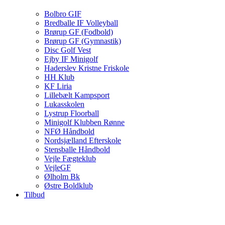
Bolbro GIF
Bredballe IF Volleyball
Brørup GF (Fodbold)
Brørup GF (Gymnastik)
Disc Golf Vest
Ejby IF Minigolf
Haderslev Kristne Friskole
HH Klub
KF Liria
Lillebælt Kampsport
Lukasskolen
Lystrup Floorball
Minigolf Klubben Rønne
NFØ Håndbold
Nordsjælland Efterskole
Stensballe Håndbold
Vejle Fægteklub
VejleGF
Ølholm Bk
Østre Boldklub
Tilbud