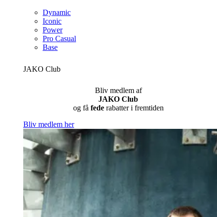
Dynamic
Iconic
Power
Pro Casual
Base
JAKO Club
Bliv medlem af
JAKO Club
og få
fede
rabatter i fremtiden
Bliv medlem her