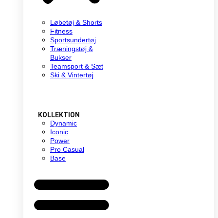
Løbetøj & Shorts
Fitness
Sportsundertøj
Træningstøj &
Bukser
Teamsport & Sæt
Ski & Vintertøj
KOLLEKTION
Dynamic
Iconic
Power
Pro Casual
Base