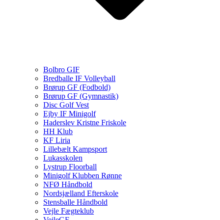
Bolbro GIF
Bredballe IF Volleyball
Brørup GF (Fodbold)
Brørup GF (Gymnastik)
Disc Golf Vest
Ejby IF Minigolf
Haderslev Kristne Friskole
HH Klub
KF Liria
Lillebælt Kampsport
Lukasskolen
Lystrup Floorball
Minigolf Klubben Rønne
NFØ Håndbold
Nordsjælland Efterskole
Stensballe Håndbold
Vejle Fægteklub
VejleGF