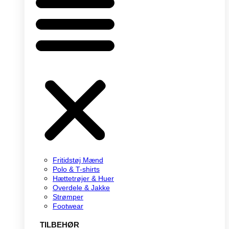
Fritidstøj Mænd
Polo & T-shirts
Hættetrøjer & Huer
Overdele & Jakke
Strømper
Footwear
TILBEHØR