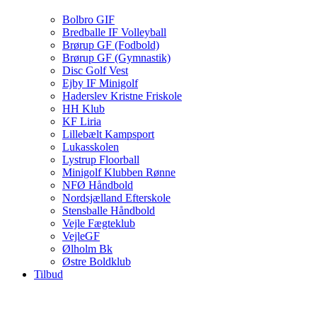
Bolbro GIF
Bredballe IF Volleyball
Brørup GF (Fodbold)
Brørup GF (Gymnastik)
Disc Golf Vest
Ejby IF Minigolf
Haderslev Kristne Friskole
HH Klub
KF Liria
Lillebælt Kampsport
Lukasskolen
Lystrup Floorball
Minigolf Klubben Rønne
NFØ Håndbold
Nordsjælland Efterskole
Stensballe Håndbold
Vejle Fægteklub
VejleGF
Ølholm Bk
Østre Boldklub
Tilbud