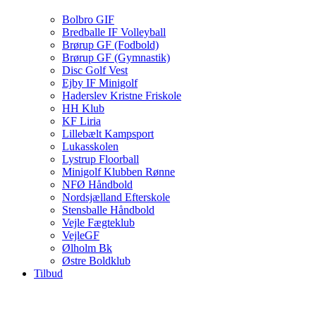
Bolbro GIF
Bredballe IF Volleyball
Brørup GF (Fodbold)
Brørup GF (Gymnastik)
Disc Golf Vest
Ejby IF Minigolf
Haderslev Kristne Friskole
HH Klub
KF Liria
Lillebælt Kampsport
Lukasskolen
Lystrup Floorball
Minigolf Klubben Rønne
NFØ Håndbold
Nordsjælland Efterskole
Stensballe Håndbold
Vejle Fægteklub
VejleGF
Ølholm Bk
Østre Boldklub
Tilbud