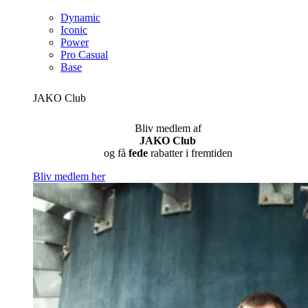
Dynamic
Iconic
Power
Pro Casual
Base
JAKO Club
Bliv medlem af
JAKO Club
og få
fede
rabatter i fremtiden
Bliv medlem her