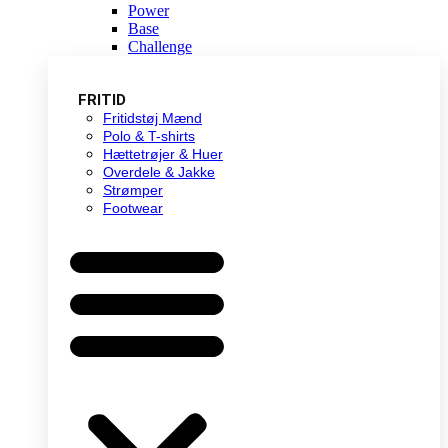
Power
Base
Challenge
FRITID
Fritidstøj Mænd
Polo & T-shirts
Hættetrøjer & Huer
Overdele & Jakke
Strømper
Footwear