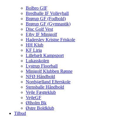
Bolbro GIF
Bredballe IF Volleyball
Brørup GF (Fodbold)
Brørup GF (Gymnastik)
Disc Golf Vest
Ejby IF Minigolf
Haderslev Kristne Friskole
HH Klub
KF Liria
Lillebælt Kampsport
Lukasskolen
Lystrup Floorball
Minigolf Klubben Rønne
NFØ Håndbold
Nordsjælland Efterskole
Stensballe Håndbold
Vejle Fægteklub
VejleGF
Ølholm Bk
Østre Boldklub
Tilbud