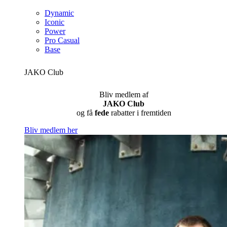
Dynamic
Iconic
Power
Pro Casual
Base
JAKO Club
Bliv medlem af
JAKO Club
og få
fede
rabatter i fremtiden
Bliv medlem her