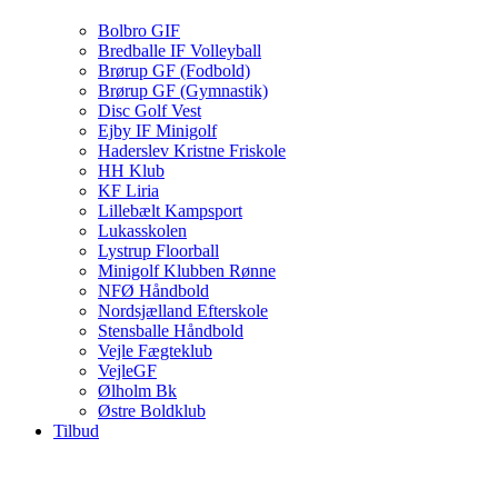
Bolbro GIF
Bredballe IF Volleyball
Brørup GF (Fodbold)
Brørup GF (Gymnastik)
Disc Golf Vest
Ejby IF Minigolf
Haderslev Kristne Friskole
HH Klub
KF Liria
Lillebælt Kampsport
Lukasskolen
Lystrup Floorball
Minigolf Klubben Rønne
NFØ Håndbold
Nordsjælland Efterskole
Stensballe Håndbold
Vejle Fægteklub
VejleGF
Ølholm Bk
Østre Boldklub
Tilbud