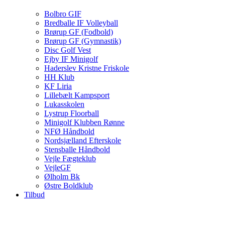
Bolbro GIF
Bredballe IF Volleyball
Brørup GF (Fodbold)
Brørup GF (Gymnastik)
Disc Golf Vest
Ejby IF Minigolf
Haderslev Kristne Friskole
HH Klub
KF Liria
Lillebælt Kampsport
Lukasskolen
Lystrup Floorball
Minigolf Klubben Rønne
NFØ Håndbold
Nordsjælland Efterskole
Stensballe Håndbold
Vejle Fægteklub
VejleGF
Ølholm Bk
Østre Boldklub
Tilbud