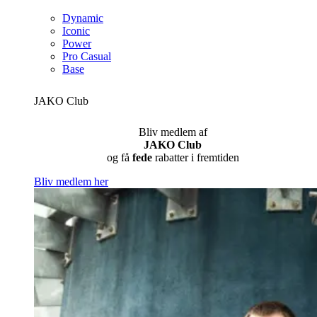
Dynamic
Iconic
Power
Pro Casual
Base
JAKO Club
Bliv medlem af
JAKO Club
og få
fede
rabatter i fremtiden
Bliv medlem her