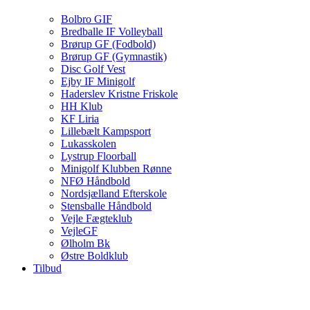
Bolbro GIF
Bredballe IF Volleyball
Brørup GF (Fodbold)
Brørup GF (Gymnastik)
Disc Golf Vest
Ejby IF Minigolf
Haderslev Kristne Friskole
HH Klub
KF Liria
Lillebælt Kampsport
Lukasskolen
Lystrup Floorball
Minigolf Klubben Rønne
NFØ Håndbold
Nordsjælland Efterskole
Stensballe Håndbold
Vejle Fægteklub
VejleGF
Ølholm Bk
Østre Boldklub
Tilbud