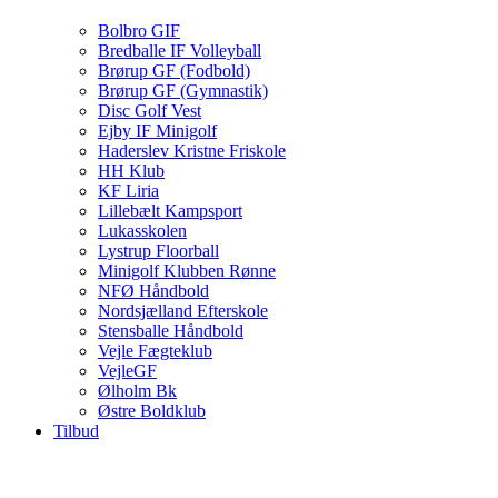
Bolbro GIF
Bredballe IF Volleyball
Brørup GF (Fodbold)
Brørup GF (Gymnastik)
Disc Golf Vest
Ejby IF Minigolf
Haderslev Kristne Friskole
HH Klub
KF Liria
Lillebælt Kampsport
Lukasskolen
Lystrup Floorball
Minigolf Klubben Rønne
NFØ Håndbold
Nordsjælland Efterskole
Stensballe Håndbold
Vejle Fægteklub
VejleGF
Ølholm Bk
Østre Boldklub
Tilbud