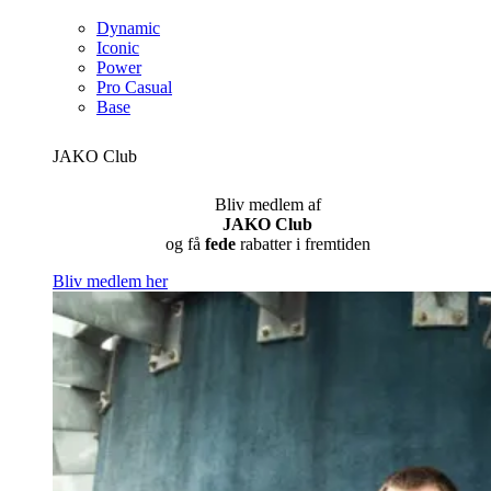
Dynamic
Iconic
Power
Pro Casual
Base
JAKO Club
Bliv medlem af
JAKO Club
og få
fede
rabatter i fremtiden
Bliv medlem her