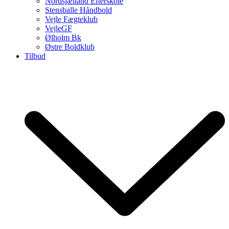
Nordsjælland Efterskole
Stensballe Håndbold
Vejle Fægteklub
VejleGF
Ølholm Bk
Østre Boldklub
Tilbud