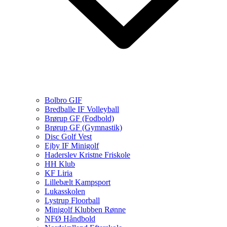
Bolbro GIF
Bredballe IF Volleyball
Brørup GF (Fodbold)
Brørup GF (Gymnastik)
Disc Golf Vest
Ejby IF Minigolf
Haderslev Kristne Friskole
HH Klub
KF Liria
Lillebælt Kampsport
Lukasskolen
Lystrup Floorball
Minigolf Klubben Rønne
NFØ Håndbold