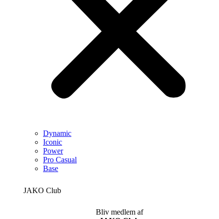
Dynamic
Iconic
Power
Pro Casual
Base
JAKO Club
Bliv medlem af