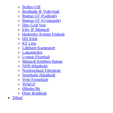
Bolbro GIF
Bredballe IF Volleyball
Brørup GF (Fodbold)
Brørup GF (Gymnastik)
Disc Golf Vest
Ejby IF Minigolf
Haderslev Kristne Friskole
HH Klub
KF Liria
Lillebælt Kampsport
Lukasskolen
Lystrup Floorball
Minigolf Klubben Rønne
NFØ Håndbold
Nordsjælland Efterskole
Stensballe Håndbold
Vejle Fægteklub
VejleGF
Ølholm Bk
Østre Boldklub
Tilbud