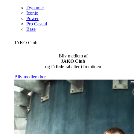
Dynamic
Iconic
Power
Pro Casual
Base
JAKO Club
Bliv medlem af
JAKO Club
og få
fede
rabatter i fremtiden
Bliv medlem her