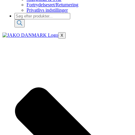
Fortrydelsesret/Returnering
Privatlivs indstillinger
Products
search
X