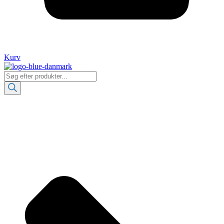
Kurv
Products
search