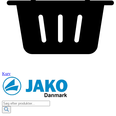
Kurv
Products
search