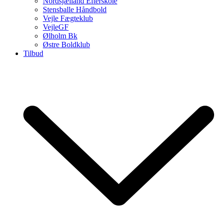
Nordsjælland Efterskole
Stensballe Håndbold
Vejle Fægteklub
VejleGF
Ølholm Bk
Østre Boldklub
Tilbud