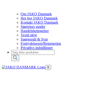
Om JAKO Danmark
Her bor JAKO Danmark
Kontakt JAKO Danmark
Størrelses guider
Handelsbetingelser
Textil pleje
Spørgsmål & Svar
Fortrydelsesret/Returnering
Privatlivs indstillinger
Products
search
X