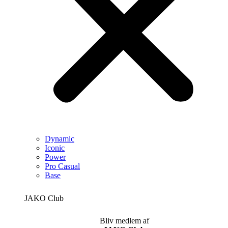
Dynamic
Iconic
Power
Pro Casual
Base
JAKO Club
Bliv medlem af