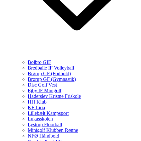
Bolbro GIF
Bredballe IF Volleyball
Brørup GF (Fodbold)
Brørup GF (Gymnastik)
Disc Golf Vest
Ejby IF Minigolf
Haderslev Kristne Friskole
HH Klub
KF Liria
Lillebælt Kampsport
Lukasskolen
Lystrup Floorball
Minigolf Klubben Rønne
NFØ Håndbold