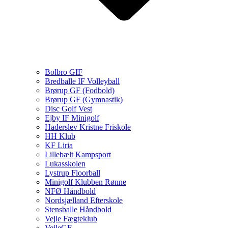
Bolbro GIF
Bredballe IF Volleyball
Brørup GF (Fodbold)
Brørup GF (Gymnastik)
Disc Golf Vest
Ejby IF Minigolf
Haderslev Kristne Friskole
HH Klub
KF Liria
Lillebælt Kampsport
Lukasskolen
Lystrup Floorball
Minigolf Klubben Rønne
NFØ Håndbold
Nordsjælland Efterskole
Stensballe Håndbold
Vejle Fægteklub
VejleGF