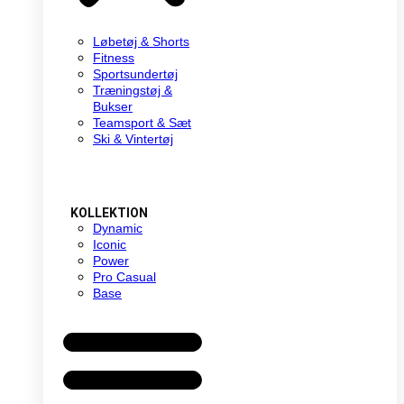
Løbetøj & Shorts
Fitness
Sportsundertøj
Træningstøj &
Bukser
Teamsport & Sæt
Ski & Vintertøj
KOLLEKTION
Dynamic
Iconic
Power
Pro Casual
Base