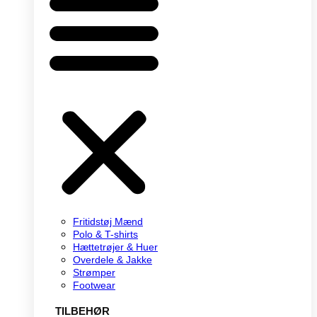
Fritidstøj Mænd
Polo & T-shirts
Hættetrøjer & Huer
Overdele & Jakke
Strømper
Footwear
TILBEHØR