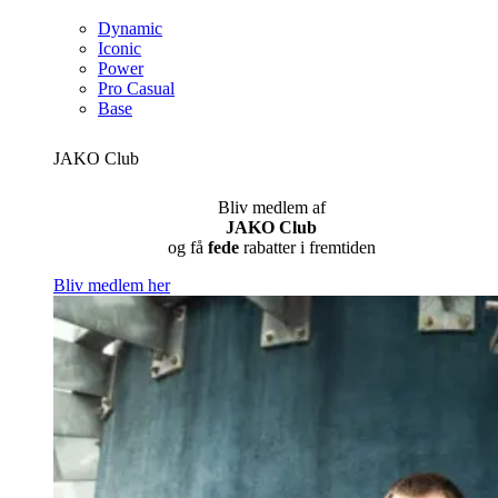
Dynamic
Iconic
Power
Pro Casual
Base
JAKO Club
Bliv medlem af
JAKO Club
og få
fede
rabatter i fremtiden
Bliv medlem her