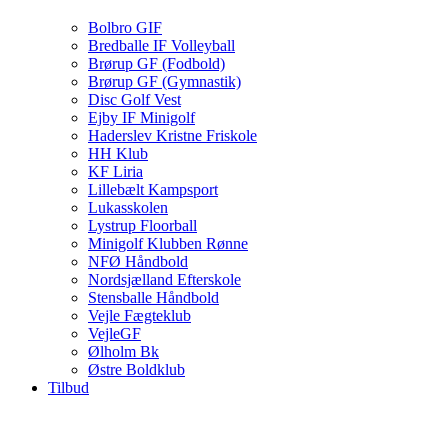
Bolbro GIF
Bredballe IF Volleyball
Brørup GF (Fodbold)
Brørup GF (Gymnastik)
Disc Golf Vest
Ejby IF Minigolf
Haderslev Kristne Friskole
HH Klub
KF Liria
Lillebælt Kampsport
Lukasskolen
Lystrup Floorball
Minigolf Klubben Rønne
NFØ Håndbold
Nordsjælland Efterskole
Stensballe Håndbold
Vejle Fægteklub
VejleGF
Ølholm Bk
Østre Boldklub
Tilbud