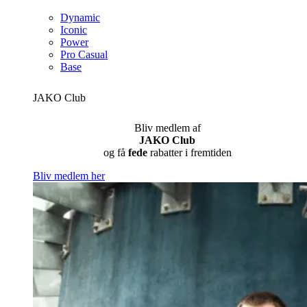
Dynamic
Iconic
Power
Pro Casual
Base
JAKO Club
Bliv medlem af
JAKO Club
og få
fede
rabatter i fremtiden
Bliv medlem her