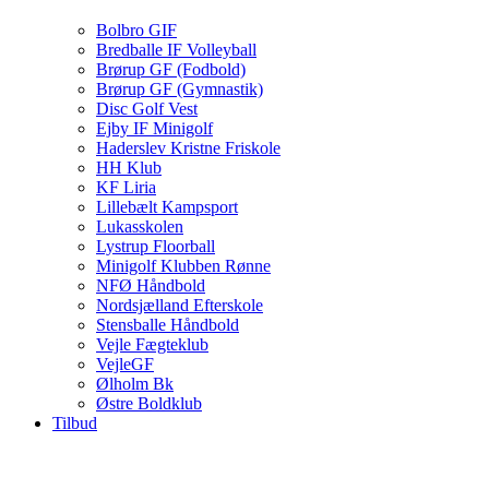
Bolbro GIF
Bredballe IF Volleyball
Brørup GF (Fodbold)
Brørup GF (Gymnastik)
Disc Golf Vest
Ejby IF Minigolf
Haderslev Kristne Friskole
HH Klub
KF Liria
Lillebælt Kampsport
Lukasskolen
Lystrup Floorball
Minigolf Klubben Rønne
NFØ Håndbold
Nordsjælland Efterskole
Stensballe Håndbold
Vejle Fægteklub
VejleGF
Ølholm Bk
Østre Boldklub
Tilbud