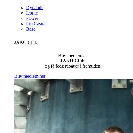
Dynamic
Iconic
Power
Pro Casual
Base
JAKO Club
Bliv medlem af
JAKO Club
og få
fede
rabatter i fremtiden
Bliv medlem her