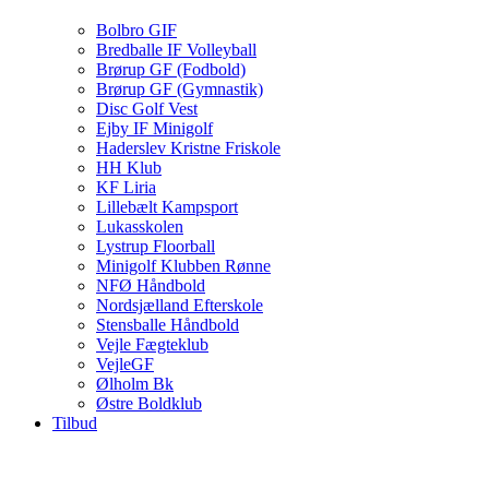
Bolbro GIF
Bredballe IF Volleyball
Brørup GF (Fodbold)
Brørup GF (Gymnastik)
Disc Golf Vest
Ejby IF Minigolf
Haderslev Kristne Friskole
HH Klub
KF Liria
Lillebælt Kampsport
Lukasskolen
Lystrup Floorball
Minigolf Klubben Rønne
NFØ Håndbold
Nordsjælland Efterskole
Stensballe Håndbold
Vejle Fægteklub
VejleGF
Ølholm Bk
Østre Boldklub
Tilbud