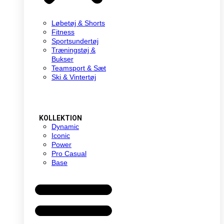
Løbetøj & Shorts
Fitness
Sportsundertøj
Træningstøj &
Bukser
Teamsport & Sæt
Ski & Vintertøj
KOLLEKTION
Dynamic
Iconic
Power
Pro Casual
Base