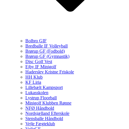
Bolbro GIF
Bredballe IF Volleyball
Brørup GF (Fodbold)
Brørup GF (Gymnastik)
Disc Golf Vest
Ejby IF Minigolf
Haderslev Kristne Friskole
HH Klub
KF Liria
Lillebælt Kampsport
Lukasskolen
Lystrup Floorball
Minigolf Klubben Rønne
NFØ Håndbold
Nordsjælland Efterskole
Stensballe Håndbold
Vejle Fægteklub
VejleGF