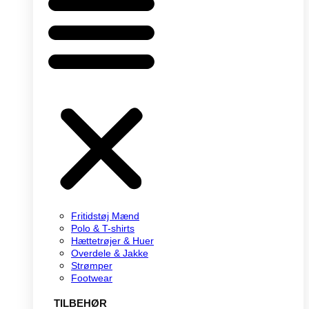
Fritidstøj Mænd
Polo & T-shirts
Hættetrøjer & Huer
Overdele & Jakke
Strømper
Footwear
TILBEHØR