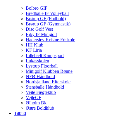
Bolbro GIF
Bredballe IF Volleyball
Brørup GF (Fodbold)
Brørup GF (Gymnastik)
Disc Golf Vest
Ejby IF Minigolf
Haderslev Kristne Friskole
HH Klub
KF Liria
Lillebælt Kampsport
Lukasskolen
Lystrup Floorball
Minigolf Klubben Rønne
NFØ Håndbold
Nordsjælland Efterskole
Stensballe Håndbold
Vejle Fægteklub
VejleGF
Ølholm Bk
Østre Boldklub
Tilbud