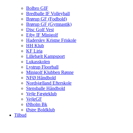
Bolbro GIF
Bredballe IF Volleyball
Brørup GF (Fodbold)
Brørup GF (Gymnastik)
Disc Golf Vest
Ejby IF Minigolf
Haderslev Kristne Friskole
HH Klub
KF Liria
Lillebælt Kampsport
Lukasskolen
Lystrup Floorball
Minigolf Klubben Rønne
NFØ Håndbold
Nordsjælland Efterskole
Stensballe Håndbold
Vejle Fægteklub
VejleGF
Ølholm Bk
Østre Boldklub
Tilbud