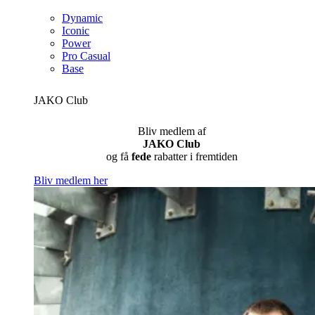
Dynamic
Iconic
Power
Pro Casual
Base
JAKO Club
Bliv medlem af
JAKO Club
og få
fede
rabatter i fremtiden
Bliv medlem her