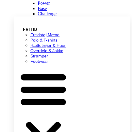
Power
Base
Challenge
FRITID
Fritidstøj Mænd
Polo & T-shirts
Hættetrøjer & Huer
Overdele & Jakke
Strømper
Footwear