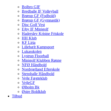
Bolbro GIF
Bredballe IF Volleyball
Brørup GF (Fodbold)
Brørup GF (Gymnastik)
Disc Golf Vest
Ejby IF Minigolf
Haderslev Kristne Friskole
HH Klub
KF Liria
Lillebælt Kampsport
Lukasskolen
Lystrup Floorball
Minigolf Klubben Rønne
NFØ Håndbold
Nordsjælland Efterskole
Stensballe Håndbold
Vejle Fægteklub
VejleGF
Ølholm Bk
Østre Boldklub
Tilbud