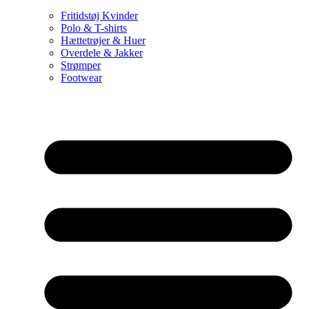
Fritidstøj Kvinder
Polo & T-shirts
Hættetrøjer & Huer
Overdele & Jakker
Strømper
Footwear