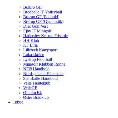
Bolbro GIF
Bredballe IF Volleyball
Brørup GF (Fodbold)
Brørup GF (Gymnastik)
Disc Golf Vest
Ejby IF Minigolf
Haderslev Kristne Friskole
HH Klub
KF Liria
Lillebælt Kampsport
Lukasskolen
Lystrup Floorball
Minigolf Klubben Rønne
NFØ Håndbold
Nordsjælland Efterskole
Stensballe Håndbold
Vejle Fægteklub
VejleGF
Ølholm Bk
Østre Boldklub
Tilbud