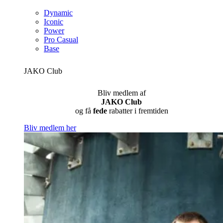
Dynamic
Iconic
Power
Pro Casual
Base
JAKO Club
Bliv medlem af
JAKO Club
og få
fede
rabatter i fremtiden
Bliv medlem her