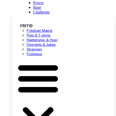
Power
Base
Challenge
FRITID
Fritidstøj Mænd
Polo & T-shirts
Hættetrøjer & Huer
Overdele & Jakke
Strømper
Footwear