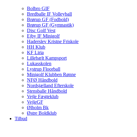
Bolbro GIF
Bredballe IF Volleyball
Brørup GF (Fodbold)
Brørup GF (Gymnastik)
Disc Golf Vest
Ejby IF Minigolf
Haderslev Kristne Friskole
HH Klub
KF Liria
Lillebælt Kampsport
Lukasskolen
Lystrup Floorball
Minigolf Klubben Rønne
NFØ Håndbold
Nordsjælland Efterskole
Stensballe Håndbold
Vejle Fægteklub
VejleGF
Ølholm Bk
Østre Boldklub
Tilbud