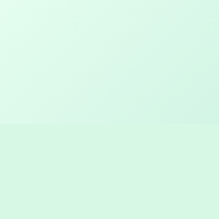
Log ind hos JAKO
Brugernavn eller e-mailadresse
Kodeord
Husk mig
Log Ind
Glemt dit kodeord?
|
Registrer
Opret konto