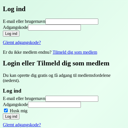
Log ind
E-mail eller brugernavn
Adgangskode
Log ind
Glemt adgangskode?
Er du ikke medlem endnu?
Tilmeld dig som medlem
Login eller Tilmeld dig som medlem
Du kan oprette dig gratis og få adgang til medlemsfordelene
(nederst).
Log ind
E-mail eller brugernavn
Adgangskode
Husk mig
Log ind
Glemt adgangskode?