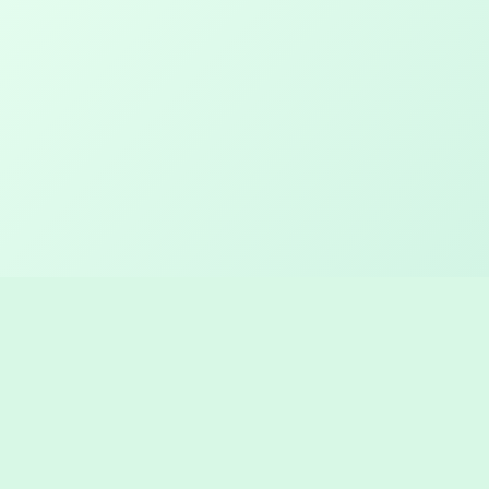
Log ind hos JAKO
Brugernavn eller e-mailadresse
Kodeord
Husk mig
Log Ind
Glemt dit kodeord?
|
Registrer
Opret konto