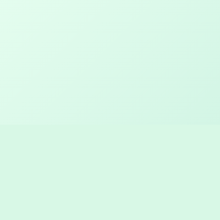
Log ind hos JAKO
Brugernavn eller e-mailadresse
Kodeord
Husk mig
Log Ind
Glemt dit kodeord?
|
Registrer
Opret konto